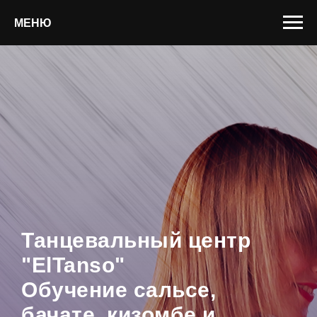
МЕНЮ
Танцевальный центр
"ElTanso"
Обучение сальсе,
бачате, кизомбе и